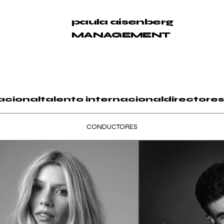
paula
aisenberg
MANAGEMENT
acional
talento internacional
directores
CONDUCTORES