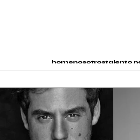
home
nosotros
talento n