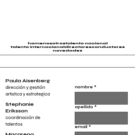
paula
home
nosotros
talento nacional
talento internacional
directores
conductores
novedades
Paula Aisenberg
dirección y gestión
nombre
*
artistica y estrategica
Stephanie
apellido
*
Eriksson
coordinación de
talentos
email
*
Macarena